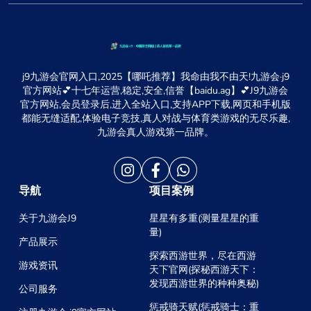
j9九游会官网入口,2025【哪吒推荐】我命由我不由天!九游会·j9
官方网站💕十七年运营,稳定,安全,信誉【baidu.ag】💕J9九游会
官方网站,会员登录后,进入全站入口,支持APP下载,网页和手机版
都能无缝适配,体验电子竞技,真人对战与体育类游戏的无尽乐趣,
九游会真人游戏第一品牌。
导航
项目案例
关于九游会J9
星星有多重(测量星星的重
量)
产品展示
探索西游世界，尽在西游
游戏资讯
天下官网(探秘西游天下：
发现西游世界的种种奥秘)
公司服务
惩戒骑天赋(惩戒骑士：重