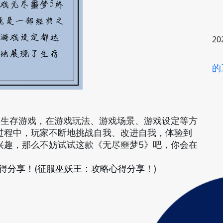
20
的
怖生存游戏，在游戏玩法、游戏场景、游戏设定等方
过程中，玩家不断地挑战自我、改进自我，体验到
兴趣，那么不妨试试这款《无尽噩梦5》吧，你会在
得分享！(征服巫妖王：攻略心得分享！)