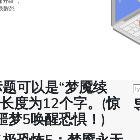
怖升级”，
唤醒恐
标题可以是“梦魇续
长度为12个字。(惊
噩梦5唤醒恐惧！)