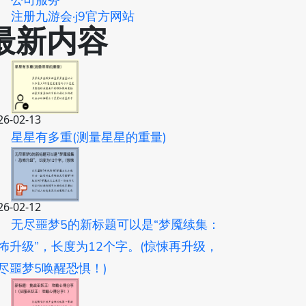
公司服务
注册九游会·j9官方网站
最新内容
26-02-13
星星有多重(测量星星的重量)
26-02-12
无尽噩梦5的新标题可以是“梦魇续集：
怖升级”，长度为12个字。(惊悚再升级，
尽噩梦5唤醒恐惧！)