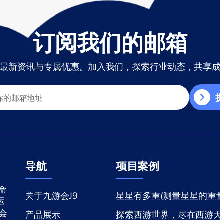
订阅我们的邮箱
最新资讯与专属优惠。加入我们，探索行业动态，共享
导航
项目案例
命
关于九游会J9
星星有多重(测量星星的重量
运
游会
产品展示
探索西游世界，尽在西游