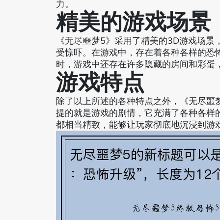
力。
精美的游戏场景
《无尽噩梦5》采用了精美的3D游戏场景
受惊吓。在游戏中，存在着各种各样的恐
时，游戏中还存在许多隐藏的房间和彩蛋
游戏特点
除了以上所述的各种特点之外，《无尽噩
提的就是游戏的剧情，它充满了各种各样
都相当精致，能够让玩家彻底地沉浸到游