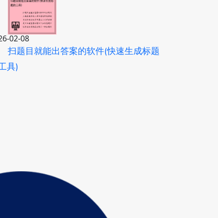
26-02-08
扫题目就能出答案的软件(快速生成标题
工具)