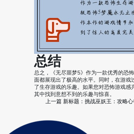
总结
总之，《无尽噩梦5》作为一款优秀的恐
面都展现出了极高的水平。同时，在游戏
了生存游戏的乐趣。如果您对恐怖游戏感
其中找到意想不到的乐趣与惊喜。
上一篇
新标题：挑战巫妖王：攻略心