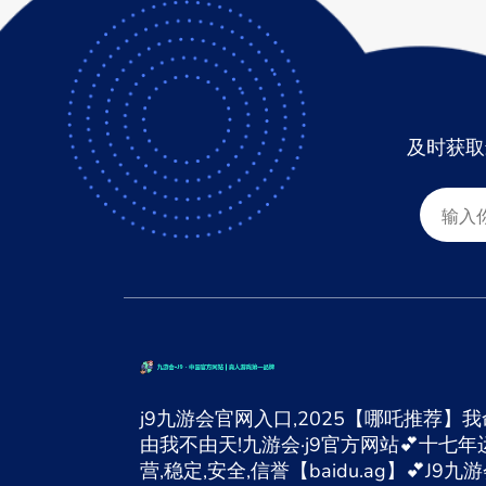
及时获取
j9九游会官网入口,2025【哪吒推荐】我
由我不由天!九游会·j9官方网站💕十七年
营,稳定,安全,信誉【baidu.ag】💕J9九