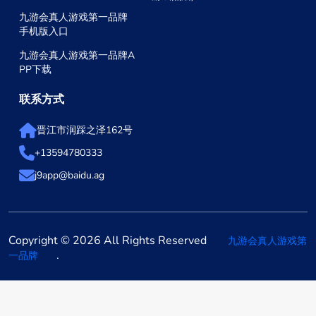
九游会真人游戏第一品牌
手机版入口
九游会真人游戏第一品牌A
PP下载
联系方式
晋江市润踩之泽162号
+13594780333
j9app@baidu.ag
Copyright © 2026 All Rights Reserved
九游会真人游戏第
.
一品牌