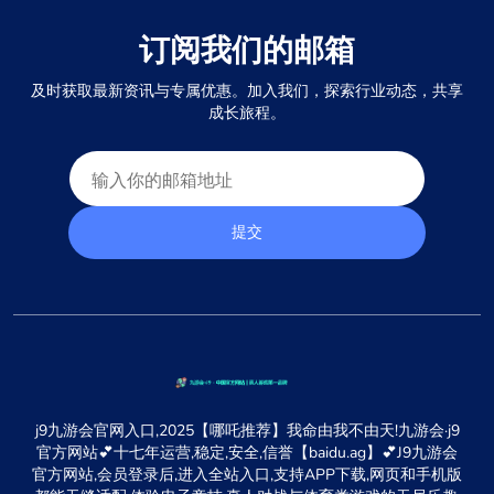
订阅我们的邮箱
及时获取最新资讯与专属优惠。加入我们，探索行业动态，共享
成长旅程。
提交
j9九游会官网入口,2025【哪吒推荐】我命由我不由天!九游会·j9
官方网站💕十七年运营,稳定,安全,信誉【baidu.ag】💕J9九游会
官方网站,会员登录后,进入全站入口,支持APP下载,网页和手机版