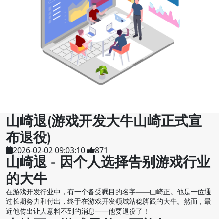
山崎退(游戏开发大牛山崎正式宣
布退役)
2026-02-02 09:03:10
871
山崎退 - 因个人选择告别游戏行业
的大牛
在游戏开发行业中，有一个备受瞩目的名字——山崎正。他是一位通
过长期努力和付出，终于在游戏开发领域站稳脚跟的大牛。然而，最
近他传出让人意料不到的消息——他要退役了！