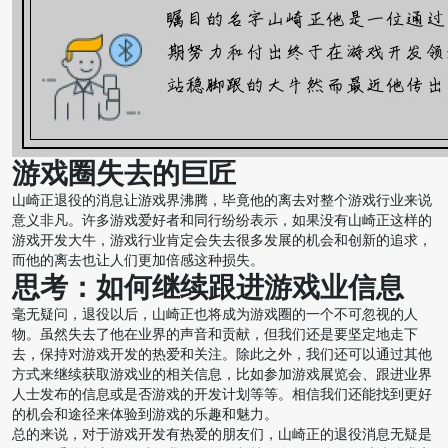
游戏圈失去的巨匠
山崎正退役的消息让游戏界沸腾，毕竟他的离去对整个游戏行业来说
意义非凡。许多游戏爱好者和同行纷纷表示，如果没有山崎正这样的
游戏开发大牛，游戏行业肯定会失去很多发展的机会和创新的追求，
而他的离去也让人们更加倍感这种损失。
思考：如何继续跟进游戏业信息
毫无疑问，退役以后，山崎正也将成为游戏圈的一个不可忽视的人
物。虽然失去了他在业界的声音和贡献，但我们还是要坚定地走下
去，保持对游戏开发的热爱和关注。除此之外，我们还可以通过其他
方式来继续获取游戏业的相关信息，比如参加游戏展览会、跟进业界
人士发布的信息或是否游戏的开发计划等等。相信我们还能找到更好
的机会和途径来体验到游戏的乐趣和魅力。
总的来说，对于游戏开发有热爱的朋友们，山崎正的退役消息无疑是