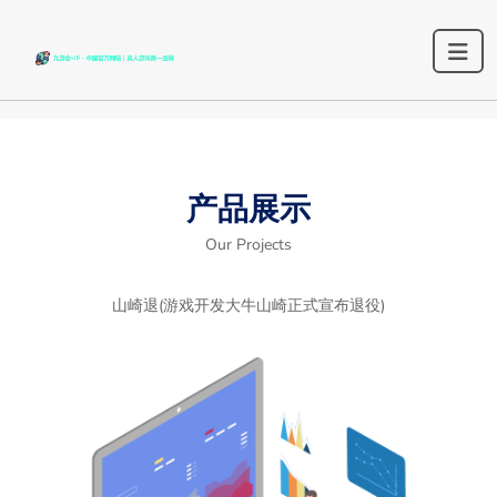
产品展示
Our Projects
山崎退(游戏开发大牛山崎正式宣布退役)