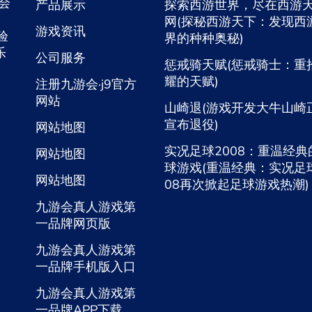
游会
产品展示
探索西游世界，尽在西游
网(探秘西游天下：发现西
游戏资讯
验
界的种种奥秘)
乐
公司服务
惩戒骑天赋(惩戒骑士：重
耀的天赋)
注册九游会·j9官方
网站
山崎退(游戏开发大牛山崎
宣布退役)
网站地图
实况足球2008：重温经典
网站地图
球游戏(重温经典：实况足球
网站地图
08再次掀起足球游戏热潮)
九游会真人游戏第
一品牌网页版
九游会真人游戏第
一品牌手机版入口
九游会真人游戏第
一品牌APP下载