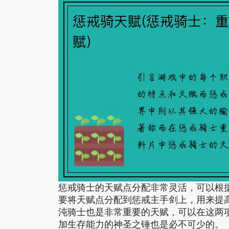
惩戒骑士的天赋点分配非常灵活，可以根
要将天赋点分配到惩戒主手剑上，用来提高
沌骑士也是非常重要的天赋，可以在这两项
加生存能力的神圣之锤也是必不可少的。