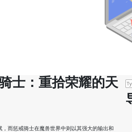
戒骑士：重拾荣耀的天
赋，而惩戒骑士在魔兽世界中则以其强大的输出和