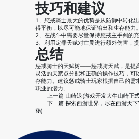
技巧和建议
1、惩戒骑士最大的优势是从防御中转化
得平衡，以尽可能地保证输出和生存能力
2、在战斗中需要尽量保持惩戒主手剑的
3、利用定罪天赋对亡灵进行额外伤害，提
总结
惩戒骑士的天赋树——惩戒骑天赋，是提
灵活的天赋点分配和正确的操作技巧，可以
存能力。建议惩戒骑士玩家根据自己的需
职业的潜力。
上一篇
山崎退(游戏开发大牛山崎正式
下一篇
探索西游世界，尽在西游天下
秘)