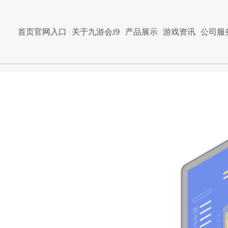
首页官网入口
关于九游会J9
产品展示
游戏资讯
公司服