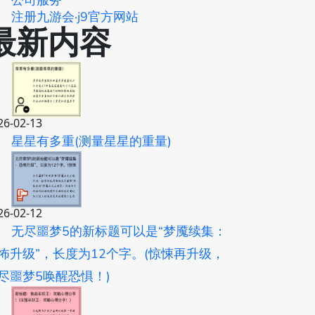
公司服务
注册九游会·j9官方网站
最新内容
26-02-13
星星有多重(测量星星的重量)
26-02-12
无尽噩梦5的新标题可以是“梦魇续集：
怖升级”，长度为12个字。(惊悚再升级，
尽噩梦5唤醒恐惧！)