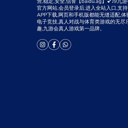
营,稳定,安全,信誉【baidu.ag】💕J9九
官方网站,会员登录后,进入全站入口,支持
APP下载,网页和手机版都能无缝适配,体
电子竞技,真人对战与体育类游戏的无尽
趣,九游会真人游戏第一品牌。