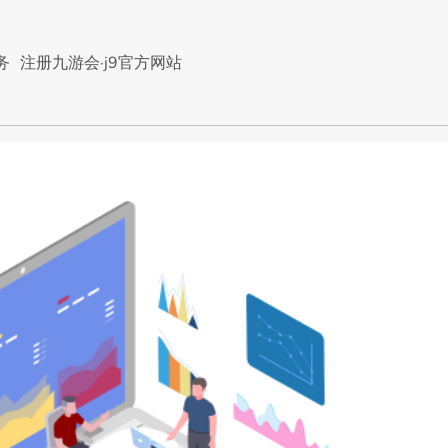
务
注册九游会·j9官方网站