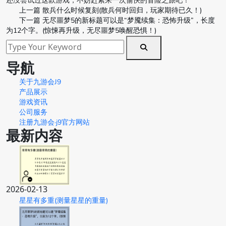
还没尝试过这款游戏，不妨赶紧来一次愉快的冒险之旅吧！
上一篇
散兵什么时候复刻(散兵何时回归，玩家期待已久！)
下一篇
无尽噩梦5的新标题可以是“梦魇续集：恐怖升级”，长度
为12个字。(惊悚再升级，无尽噩梦5唤醒恐惧！)
导航
关于九游会J9
产品展示
游戏资讯
公司服务
注册九游会·j9官方网站
最新内容
2026-02-13
星星有多重(测量星星的重量)