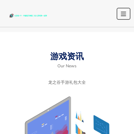
游戏资讯
Our News
龙之谷手游礼包大全