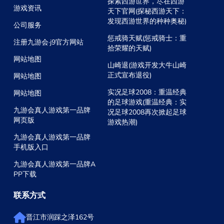
探索西游世界，尽在西游
游戏资讯
天下官网(探秘西游天下：
发现西游世界的种种奥秘)
公司服务
惩戒骑天赋(惩戒骑士：重
注册九游会·j9官方网站
拾荣耀的天赋)
网站地图
山崎退(游戏开发大牛山崎
正式宣布退役)
网站地图
实况足球2008：重温经典
网站地图
的足球游戏(重温经典：实
九游会真人游戏第一品牌
况足球2008再次掀起足球
网页版
游戏热潮)
九游会真人游戏第一品牌
手机版入口
九游会真人游戏第一品牌A
PP下载
联系方式
晋江市润踩之泽162号