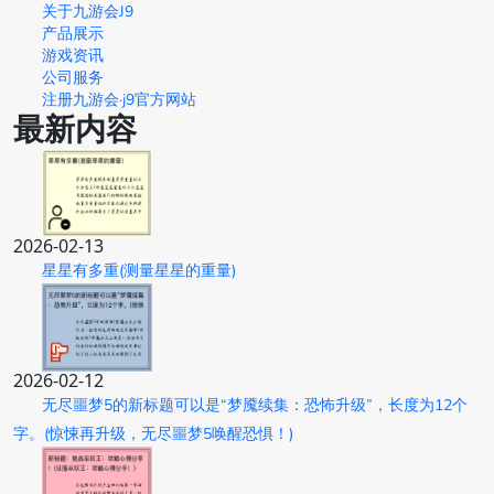
关于九游会J9
产品展示
游戏资讯
公司服务
注册九游会·j9官方网站
最新内容
2026-02-13
星星有多重(测量星星的重量)
2026-02-12
无尽噩梦5的新标题可以是“梦魇续集：恐怖升级”，长度为12个
字。(惊悚再升级，无尽噩梦5唤醒恐惧！)