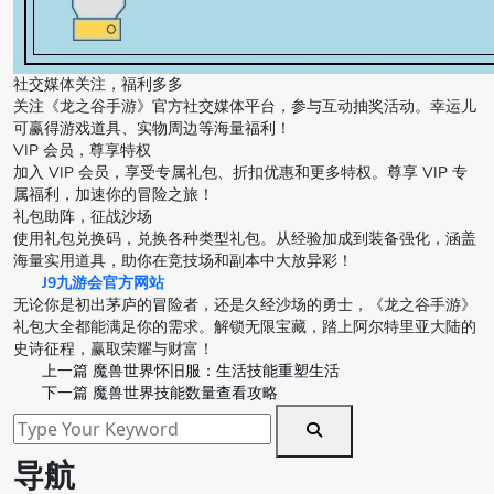
社交媒体关注，福利多多
关注《龙之谷手游》官方社交媒体平台，参与互动抽奖活动。幸运儿
可赢得游戏道具、实物周边等海量福利！
VIP 会员，尊享特权
加入 VIP 会员，享受专属礼包、折扣优惠和更多特权。尊享 VIP 专
属福利，加速你的冒险之旅！
礼包助阵，征战沙场
使用礼包兑换码，兑换各种类型礼包。从经验加成到装备强化，涵盖
海量实用道具，助你在竞技场和副本中大放异彩！
J9九游会官方网站
无论你是初出茅庐的冒险者，还是久经沙场的勇士，《龙之谷手游》
礼包大全都能满足你的需求。解锁无限宝藏，踏上阿尔特里亚大陆的
史诗征程，赢取荣耀与财富！
上一篇
魔兽世界怀旧服：生活技能重塑生活
下一篇
魔兽世界技能数量查看攻略
导航