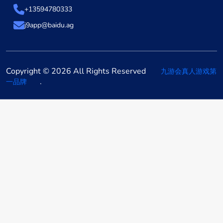
+13594780333
j9app@baidu.ag
Copyright © 2026 All Rights Reserved
九游会真人游戏第
.
一品牌