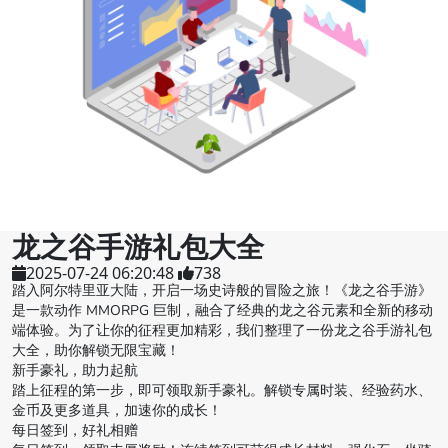
龙之谷手游礼包大全
2025-07-24 06:20:48
738
踏入阿尔特里亚大陆，开启一场史诗般的冒险之旅！《龙之谷手游》
是一款动作 MMORPG 巨制，融合了经典的龙之谷元素和全新的移动
端体验。为了让你的征程更加精彩，我们整理了一份龙之谷手游礼包
大全，助你解锁无限宝藏！
新手豪礼，助力起航
踏上征程的第一步，即可领取新手豪礼。解锁专属时装、经验药水、
金币及更多道具，加速你的成长！
每日签到，好礼相赠