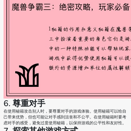
6. 尊重对手
在使用秘籍攻击别人时，要尊重对手的游戏体验。使用秘籍可以给自
己带来优势，但也可能让对手感到沮丧和不公平。在使用秘籍时要考
虑对手的感受，避免过度使用秘籍，以保持游戏的公平性和友好性。