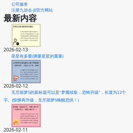
公司服务
注册九游会·j9官方网站
最新内容
2026-02-13
星星有多重(测量星星的重量)
2026-02-12
无尽噩梦5的新标题可以是“梦魇续集：恐怖升级”，长度为12个
字。(惊悚再升级，无尽噩梦5唤醒恐惧！)
2026-02-11