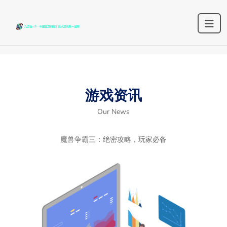
游戏资讯
Our News
魔兽争霸三：绝密攻略，玩家必备