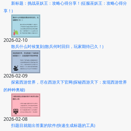
新标题：挑战巫妖王：攻略心得分享！(征服巫妖王：攻略心得分
享！)
2026-02-10
散兵什么时候复刻(散兵何时回归，玩家期待已久！)
2026-02-09
探索西游世界，尽在西游天下官网(探秘西游天下：发现西游世界
的种种奥秘)
2026-02-08
扫题目就能出答案的软件(快速生成标题的工具)