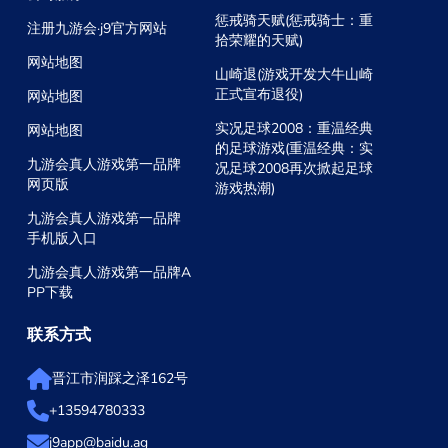
惩戒骑天赋(惩戒骑士：重
注册九游会·j9官方网站
拾荣耀的天赋)
网站地图
山崎退(游戏开发大牛山崎
正式宣布退役)
网站地图
实况足球2008：重温经典
网站地图
的足球游戏(重温经典：实
九游会真人游戏第一品牌
况足球2008再次掀起足球
网页版
游戏热潮)
九游会真人游戏第一品牌
手机版入口
九游会真人游戏第一品牌A
PP下载
联系方式
晋江市润踩之泽162号
+13594780333
j9app@baidu.ag