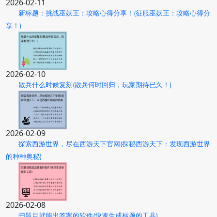
2026-02-11
新标题：挑战巫妖王：攻略心得分享！(征服巫妖王：攻略心得分
享！)
2026-02-10
散兵什么时候复刻(散兵何时回归，玩家期待已久！)
2026-02-09
探索西游世界，尽在西游天下官网(探秘西游天下：发现西游世界
的种种奥秘)
2026-02-08
扫题目就能出答案的软件(快速生成标题的工具)