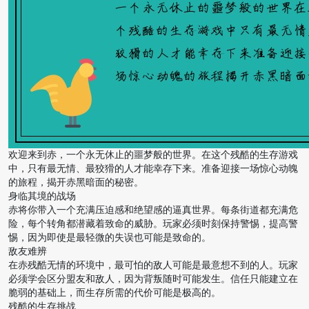
欢迎来到赤，一个永无休止的噩梦般的世界。在这个残酷的生存游戏
中，只有最无情、最狡猾的人才能幸存下来。准备迎接一场惊心动魄
的旅程，揭开赤黑暗面的秘密。
身临其境的战场
赤将你带入一个充满压迫感和绝望感的逼真世界。每条街道都充满危
险，每个转角都潜藏着致命的威胁。玩家必须时刻保持警惕，提高警
惕，因为即使是最轻微的失误也可能是致命的。
敌友难辨
在赤残酷无情的环境中，最可怕的敌人可能是最意想不到的人。玩家
必须学会区分盟友和敌人，因为背叛随时可能发生。信任只能建立在
脆弱的基础上，而生存所需的代价可能是极高的。
残酷的生存挑战